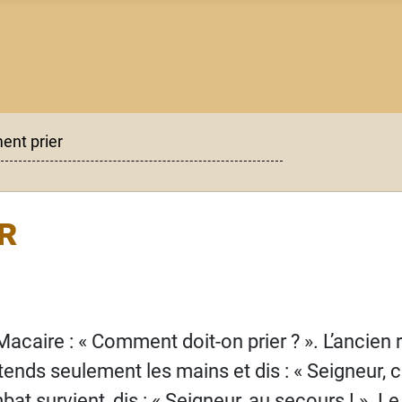
nt prier
r
Macaire
: «
Comment doit-on prier
?
». L’ancien
Etends seulement les mains et dis
: «
Seigneur, 
mbat survient, dis
: «
Seigneur, au secours
!
». Le