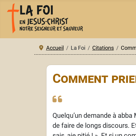
Accueil
La Foi
Citations
Comme
Comment prie
Quelqu’un demande à abba 
de faire de longs discours. 
sais, aie pitié
!
». Et si un co