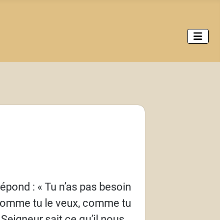
 répond
: «
Tu n’as pas besoin
comme tu le veux, comme tu
 Seigneur sait ce qu’il nous