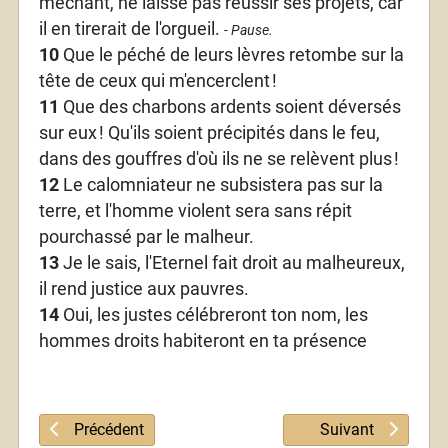
méchant, ne laisse pas réussir ses projets, car
il en tirerait de l'orgueil.
- Pause.
10
Que le péché de leurs lèvres retombe sur la
tête de ceux qui m'encerclent
!
11
Que des charbons ardents soient déversés
sur eux
! Qu'ils soient précipités dans le feu,
dans des gouffres d'où ils ne se relèvent plus
!
12
Le calomniateur ne subsistera pas sur la
terre, et l'homme violent sera sans répit
pourchassé par le malheur.
13
Je le sais, l'Eternel fait droit au malheureux,
il rend justice aux pauvres.
14
Oui, les justes célébreront ton nom, les
hommes droits habiteront en ta présence
Article précédent : Psaume 139
Article suivant :
Précédent
Suivant