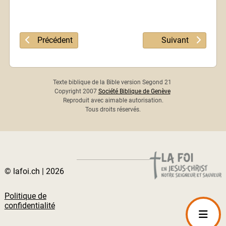
Article précédent : Psaume 48
Article suivant : 
Précédent
Suivant
Texte biblique de la Bible version Segond 21
Copyright 2007
Société Biblique de Genève
Reproduit avec aimable autorisation.
Tous droits réservés.
© lafoi.ch | 2026
Politique de
confidentialité