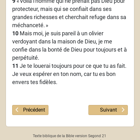
9
«
Voilà l'homme qui ne prenait pas Dieu pour
protecteur, mais qui se confiait dans ses
grandes richesses et cherchait refuge dans sa
méchanceté.
»
10
Mais moi, je suis pareil à un olivier
verdoyant dans la maison de Dieu, je me
confie dans la bonté de Dieu pour toujours et à
perpétuité.
11
Je te louerai toujours pour ce que tu as fait.
Je veux espérer en ton nom, car tu es bon
envers tes fidèles.
Article précédent : Psaume 51
Article suivant : 
Précédent
Suivant
Texte biblique de la Bible version Segond 21