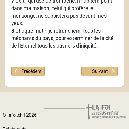
7
Celui qui use de tromperie, n'habitera point
dans ma maison; celui qui profère le
mensonge, ne subsistera pas devant mes
yeux.
8
Chaque matin je retrancherai tous les
méchants du pays, pour exterminer de la cité
de l'Éternel tous les ouvriers d'iniquité.
Article précédent : Psaume 100
Article suivant :
Précédent
Suivant
© lafoi.ch | 2026