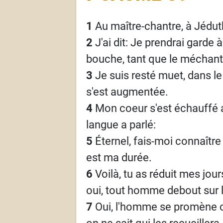
1
Au maître-chantre, à Jédu
2
J'ai dit: Je prendrai garde
bouche, tant que le méchant
3
Je suis resté muet, dans le
s'est augmentée.
4
Mon coeur s'est échauffé 
langue a parlé:
5
Éternel, fais-moi connaître
est ma durée.
6
Voilà, tu as réduit mes jou
oui, tout homme debout sur l
7
Oui, l'homme se promène co
on ne sait qui les recueillera.