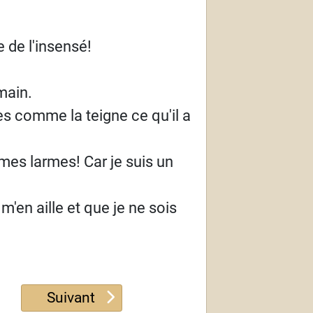
e de l'insensé!
main.
s comme la teigne ce qu'il a
 mes larmes! Car je suis un
'en aille et que je ne sois
Article suivant : Psaume 40
Suivant