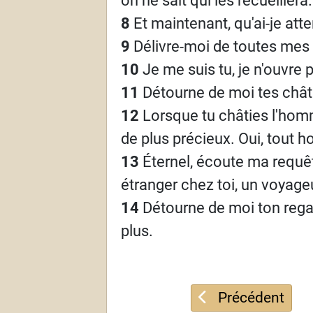
8
Et maintenant, qu'ai-je att
9
Délivre-moi de toutes mes 
10
Je me suis tu, je n'ouvre p
11
Détourne de moi tes châ
12
Lorsque tu châties l'hom
de plus précieux. Oui, tout 
13
Éternel, écoute ma requête
étranger chez toi, un voya
14
Détourne de moi ton regard
plus.
Article précédent
Précédent