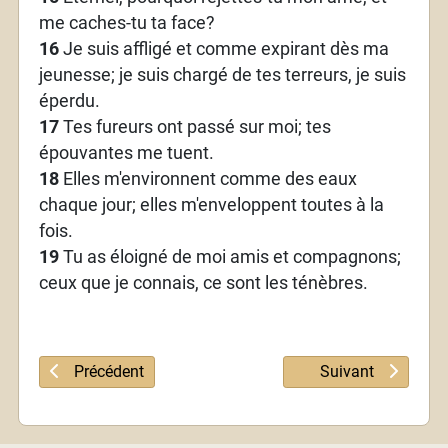
me caches-tu ta face?
16
Je suis affligé et comme expirant dès ma
jeunesse; je suis chargé de tes terreurs, je suis
éperdu.
17
Tes fureurs ont passé sur moi; tes
épouvantes me tuent.
18
Elles m'environnent comme des eaux
chaque jour; elles m'enveloppent toutes à la
fois.
19
Tu as éloigné de moi amis et compagnons;
ceux que je connais, ce sont les ténèbres.
Article précédent : Psaume 87
Article suivant : 
Précédent
Suivant