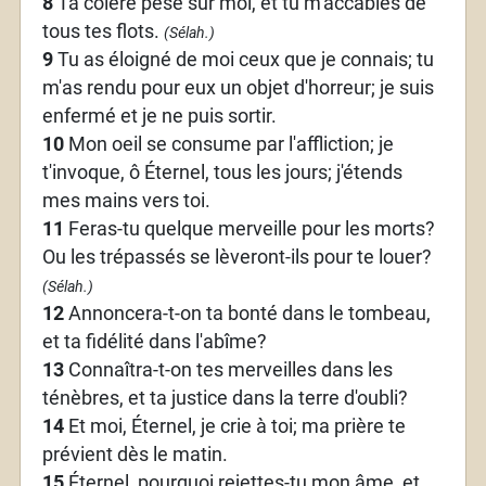
8
Ta colère pèse sur moi, et tu m'accables de
tous tes flots.
(Sélah.)
9
Tu as éloigné de moi ceux que je connais; tu
m'as rendu pour eux un objet d'horreur; je suis
enfermé et je ne puis sortir.
10
Mon oeil se consume par l'affliction; je
t'invoque, ô Éternel, tous les jours; j'étends
mes mains vers toi.
11
Feras-tu quelque merveille pour les morts?
Ou les trépassés se lèveront-ils pour te louer?
(Sélah.)
12
Annoncera-t-on ta bonté dans le tombeau,
et ta fidélité dans l'abîme?
13
Connaîtra-t-on tes merveilles dans les
ténèbres, et ta justice dans la terre d'oubli?
14
Et moi, Éternel, je crie à toi; ma prière te
prévient dès le matin.
15
Éternel, pourquoi rejettes-tu mon âme, et