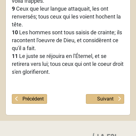
voilà frappés.
9
Ceux que leur langue attaquait, les ont
renversés; tous ceux qui les voient hochent la
tête.
10
Les hommes sont tous saisis de crainte; ils
racontent l'oeuvre de Dieu, et considèrent ce
qu'il a fait.
11
Le juste se réjouira en l'Éternel, et se
retirera vers lui; tous ceux qui ont le coeur droit
s'en glorifieront.
Article précédent : Psaume 63
Article suivant : 
Précédent
Suivant