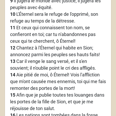
9
Il jugera le monde avec justice; il jugera les
peuples avec équité.
10
L'Éternel sera le refuge de l'opprimé, son
refuge au temps de la détresse.
11
Et ceux qui connaissent ton nom, se
confieront en toi; car tu n'abandonnes pas
ceux qui te cherchent, ô Éternel!
12
Chantez à l'Éternel qui habite en Sion;
annoncez parmi les peuples ses hauts faits!
13
Car il venge le sang versé, et il s'en
souvient; il n'oublie point le cri des affligés.
14
Aie pitié de moi, ô Éternel! Vois l'affliction
que m'ont causée mes ennemis, toi qui me fais
remonter des portes de la mort!
15
Afin que je publie toutes tes louanges dans
les portes de la fille de Sion, et que je me
réjouisse de ton salut.
16
Les nations sont tombées dans la fosse