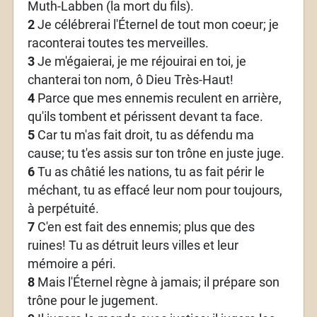
Muth-Labben (la mort du fils).
2
Je célébrerai l'Éternel de tout mon coeur; je
raconterai toutes tes merveilles.
3
Je m'égaierai, je me réjouirai en toi, je
chanterai ton nom, ô Dieu Très-Haut!
4
Parce que mes ennemis reculent en arrière,
qu'ils tombent et périssent devant ta face.
5
Car tu m'as fait droit, tu as défendu ma
cause; tu t'es assis sur ton trône en juste juge.
6
Tu as châtié les nations, tu as fait périr le
méchant, tu as effacé leur nom pour toujours,
à perpétuité.
7
C'en est fait des ennemis; plus que des
ruines! Tu as détruit leurs villes et leur
mémoire a péri.
8
Mais l'Éternel règne à jamais; il prépare son
trône pour le jugement.